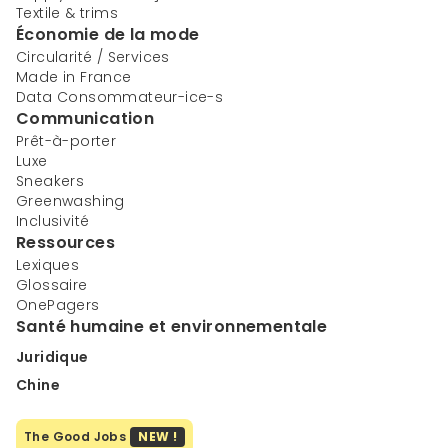
Textile & trims
Économie de la mode
Circularité / Services
Made in France
Data Consommateur-ice-s
Communication
Prêt-à-porter
Luxe
Sneakers
Greenwashing
Inclusivité
Ressources
Lexiques
Glossaire
OnePagers
Santé humaine et environnementale
Juridique
Chine
The Good Jobs
NEW !