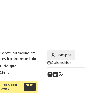
Santé humaine et
Compte
environnementale
Calendrier
Juridique
Chine
The Good
NEW
Jobs
!