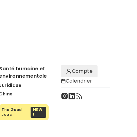
Santé humaine et
Compte
environnementale
Calendrier
Juridique
Chine
The Good
NEW
Jobs
!