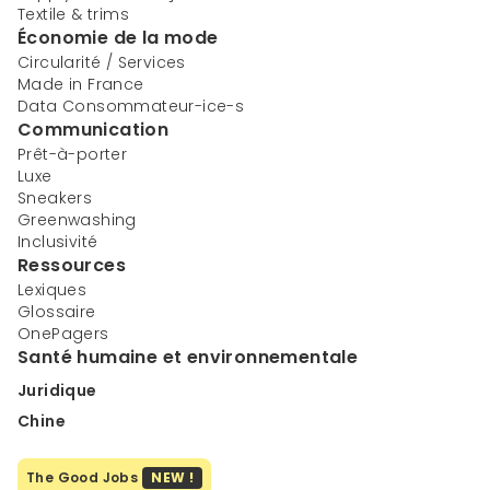
Textile & trims
Économie de la mode
Circularité / Services
Made in France
Data Consommateur-ice-s
Communication
Prêt-à-porter
Luxe
Sneakers
Greenwashing
Inclusivité
Ressources
Lexiques
Glossaire
OnePagers
Santé humaine et environnementale
Juridique
Chine
The Good Jobs
NEW !