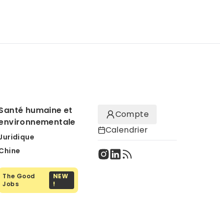
Santé humaine et
Compte
environnementale
Calendrier
Juridique
Chine
The Good
NEW
Jobs
!