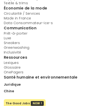
Textile & trims
Économie de la mode
Circularité / Services
Made in France
Data Consommateur-ice-s
Communication
Prêt-à-porter
Luxe
Sneakers
Greenwashing
Inclusivité
Ressources
Lexiques
Glossaire
OnePagers
Santé humaine et environnementale
Juridique
Chine
The Good Jobs
NEW !