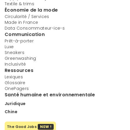
Textile & trims
Économie de la mode
Circularité / Services
Made in France
Data Consommateur-ice-s
Communication
Prêt-à-porter
Luxe
Sneakers
Greenwashing
Inclusivité
Ressources
Lexiques
Glossaire
OnePagers
Santé humaine et environnementale
Juridique
Chine
The Good Jobs
NEW !