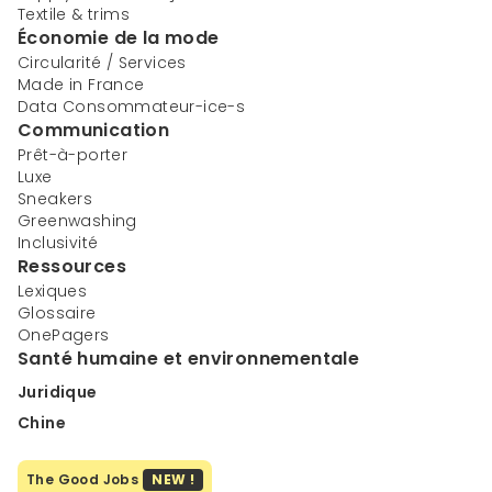
Textile & trims
Économie de la mode
Circularité / Services
Made in France
Data Consommateur-ice-s
Communication
Prêt-à-porter
Luxe
Sneakers
Greenwashing
Inclusivité
Ressources
Lexiques
Glossaire
OnePagers
Santé humaine et environnementale
Juridique
Chine
The Good Jobs
NEW !