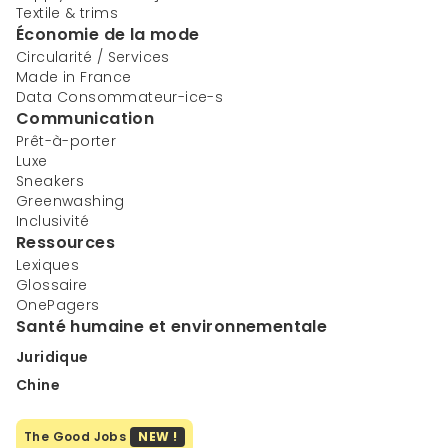
Textile & trims
Économie de la mode
Circularité / Services
Made in France
Data Consommateur-ice-s
Communication
Prêt-à-porter
Luxe
Sneakers
Greenwashing
Inclusivité
Ressources
Lexiques
Glossaire
OnePagers
Santé humaine et environnementale
Juridique
Chine
The Good Jobs
NEW !