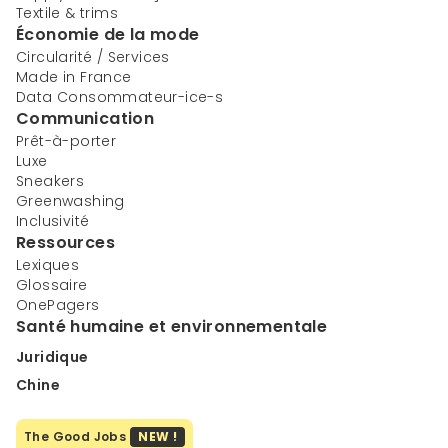
Textile & trims
Économie de la mode
Circularité / Services
Made in France
Data Consommateur-ice-s
Communication
Prêt-à-porter
Luxe
Sneakers
Greenwashing
Inclusivité
Ressources
Lexiques
Glossaire
OnePagers
Santé humaine et environnementale
Juridique
Chine
The Good Jobs
NEW !