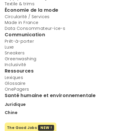
Textile & trims
Économie de la mode
Circularité / Services
Made in France
Data Consommateur-ice-s
Communication
Prêt-à-porter
Luxe
Sneakers
Greenwashing
Inclusivité
Ressources
Lexiques
Glossaire
OnePagers
Santé humaine et environnementale
Juridique
Chine
The Good Jobs
NEW !