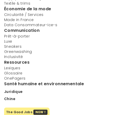
Textile & trims
Économie de la mode
Circularité / Services
Made in France
Data Consommateur-ice-s
Communication
Prêt-à-porter
Luxe
Sneakers
Greenwashing
Inclusivité
Ressources
Lexiques
Glossaire
OnePagers
Santé humaine et environnementale
Juridique
Chine
The Good Jobs
NEW !