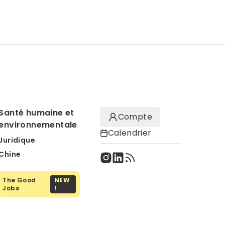
Santé humaine et
Compte
environnementale
Calendrier
Juridique
Chine
The Good
NEW
Jobs
!