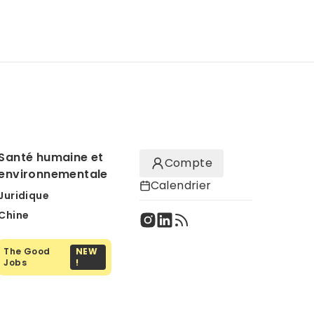
Santé humaine et
Compte
environnementale
Calendrier
Juridique
Chine
The Good
NEW
Jobs
!