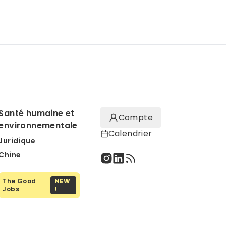
Santé humaine et
Compte
environnementale
Calendrier
Juridique
Chine
The Good
NEW
Jobs
!