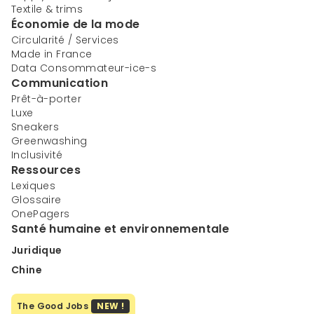
Textile & trims
Économie de la mode
Circularité / Services
Made in France
Data Consommateur-ice-s
Communication
Prêt-à-porter
Luxe
Sneakers
Greenwashing
Inclusivité
Ressources
Lexiques
Glossaire
OnePagers
Santé humaine et environnementale
Juridique
Chine
The Good Jobs
NEW !