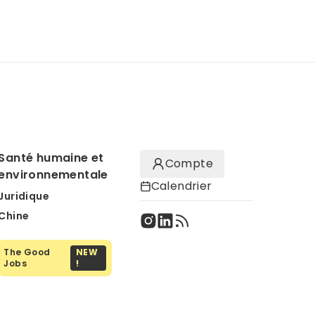
Santé humaine et
Compte
environnementale
Calendrier
Juridique
Chine
The Good
NEW
Jobs
!