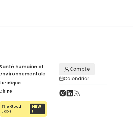
Santé humaine et
Compte
environnementale
Calendrier
Juridique
Chine
The Good
NEW
Jobs
!