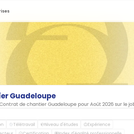
rises
ier
Guadeloupe
n Contrat de chantier Guadeloupe pour Août 2026 sur le 
on
Télétravail
Niveau d'études
Expérience
ecteur
Certification
Index d'égalité professionnelle