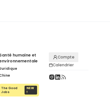
Santé humaine et
Compte
environnementale
Calendrier
Juridique
Chine
The Good
NEW
Jobs
!