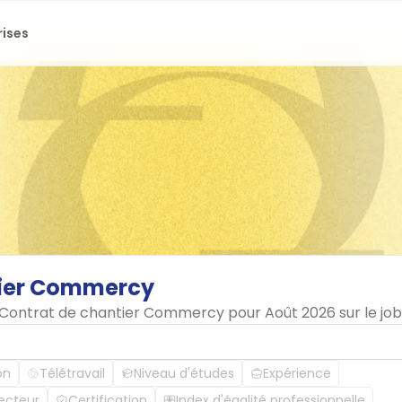
rises
ier
Commercy
en Contrat de chantier Commercy pour Août 2026 sur le j
on
Télétravail
Niveau d'études
Expérience
ecteur
Certification
Index d'égalité professionnelle