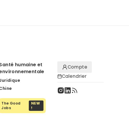
Santé humaine et
Compte
environnementale
Calendrier
Juridique
Chine
The Good
NEW
Jobs
!