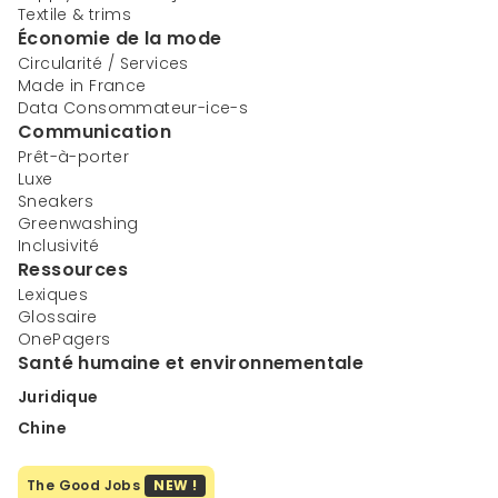
Textile & trims
Économie de la mode
Circularité / Services
Made in France
Data Consommateur-ice-s
Communication
Prêt-à-porter
Luxe
Sneakers
Greenwashing
Inclusivité
Ressources
Lexiques
Glossaire
OnePagers
Santé humaine et environnementale
Juridique
Chine
The Good Jobs
NEW !