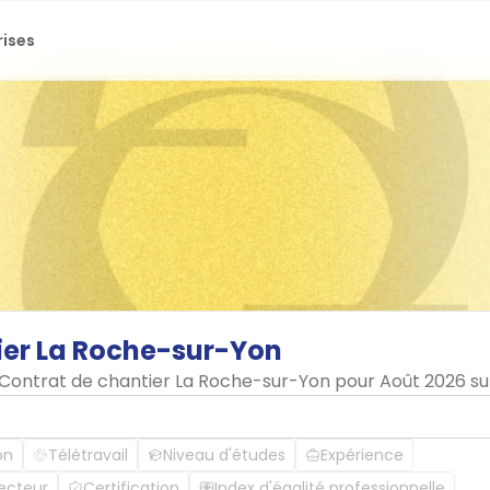
rises
ier
La
Roche-sur-Yon
n Contrat de chantier La Roche-sur-Yon pour Août 2026 su
on
Télétravail
Niveau d'études
Expérience
ecteur
Certification
Index d'égalité professionnelle