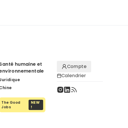
Santé humaine et
Compte
environnementale
Calendrier
Juridique
Chine
The Good
NEW
Jobs
!