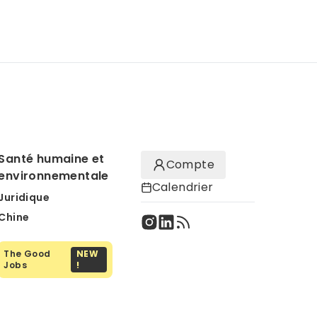
Santé humaine et
Compte
environnementale
Calendrier
Juridique
Chine
The Good
NEW
Jobs
!