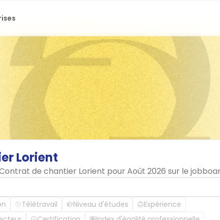
rises
ier
Lorient
 Contrat de chantier Lorient pour Août 2026 sur le jobbo
on
Télétravail
Niveau d'études
Expérience
ecteur
Certification
Index d'égalité professionnelle