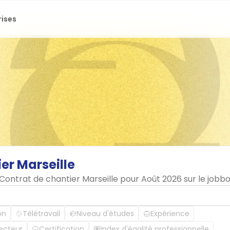
rises
ier
Marseille
 Contrat de chantier Marseille pour Août 2026 sur le job
on
Télétravail
Niveau d'études
Expérience
ecteur
Certification
Index d'égalité professionnelle