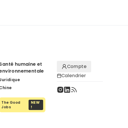
Santé humaine et
Compte
environnementale
Calendrier
Juridique
Chine
The Good
NEW
Jobs
!