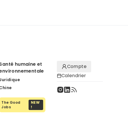
Santé humaine et
Compte
environnementale
Calendrier
Juridique
Chine
The Good
NEW
Jobs
!