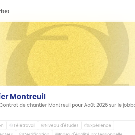
rises
ier
Montreuil
 Contrat de chantier Montreuil pour Août 2026 sur le job
on
Télétravail
Niveau d'études
Expérience
ecteur
Certification
Index d'égalité professionnelle