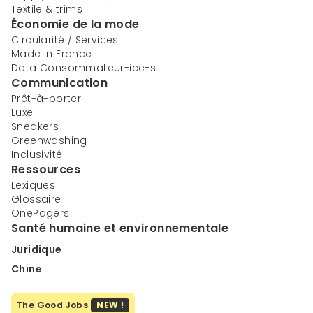
Textile & trims
Économie de la mode
Circularité / Services
Made in France
Data Consommateur-ice-s
Communication
Prêt-à-porter
Luxe
Sneakers
Greenwashing
Inclusivité
Ressources
Lexiques
Glossaire
OnePagers
Santé humaine et environnementale
Juridique
Chine
The Good Jobs
NEW !