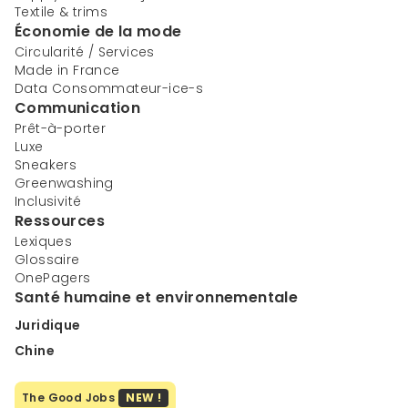
Textile & trims
Économie de la mode
Circularité / Services
Made in France
Data Consommateur-ice-s
Communication
Prêt-à-porter
Luxe
Sneakers
Greenwashing
Inclusivité
Ressources
Lexiques
Glossaire
OnePagers
Santé humaine et environnementale
Juridique
Chine
The Good Jobs
NEW !