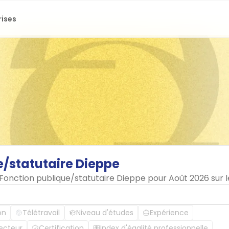
rises
e/statutaire
Dieppe
n Fonction publique/statutaire Dieppe pour Août 2026 sur 
on
Télétravail
Niveau d'études
Expérience
ecteur
Certification
Index d'égalité professionnelle