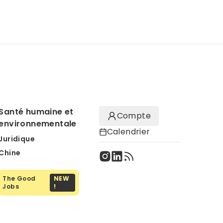
Santé humaine et
Compte
environnementale
Calendrier
Juridique
Chine
The Good
NEW
Jobs
!