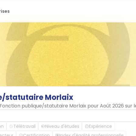
rises
e/statutaire
Morlaix
 Fonction publique/statutaire Morlaix pour Août 2026 sur 
on
Télétravail
Niveau d'études
Expérience
ecteur
Certification
Index d'égalité professionnelle