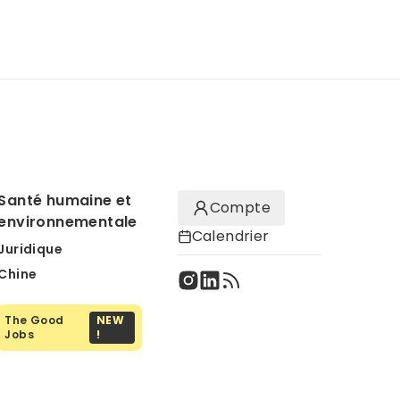
Santé humaine et
Compte
environnementale
Calendrier
Juridique
Chine
The Good
NEW
Jobs
!