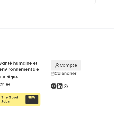
Santé humaine et
Compte
environnementale
Calendrier
Juridique
Chine
The Good
NEW
Jobs
!