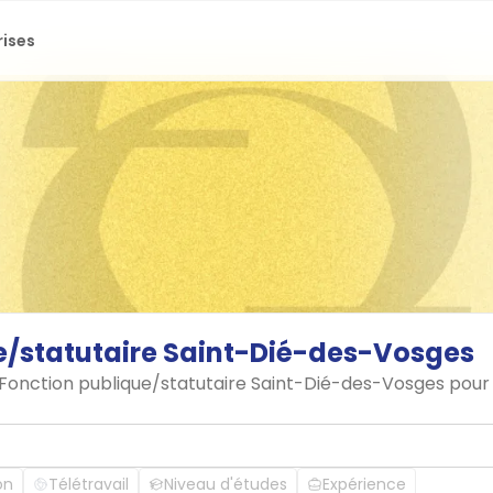
rises
e/statutaire
Saint-Dié-des-Vosges
n Fonction publique/statutaire Saint-Dié-des-Vosges pour
on
Télétravail
Niveau d'études
Expérience