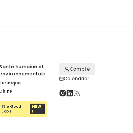
Santé humaine et
Compte
environnementale
Calendrier
Juridique
Chine
The Good
NEW
Jobs
!