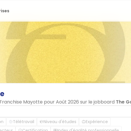
rises
e
n Franchise Mayotte pour Août 2026 sur le jobboard
The G
on
Télétravail
Niveau d'études
Expérience
ecteur
Certification
Index d'égalité professionnelle