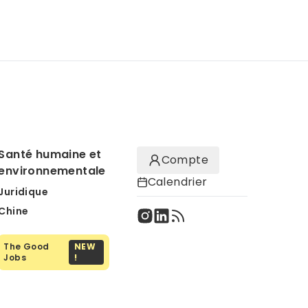
Santé humaine et
Compte
environnementale
Calendrier
Juridique
Chine
The Good
NEW
Jobs
!