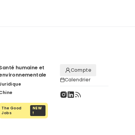
Santé humaine et
Compte
environnementale
Calendrier
Juridique
Chine
The Good
NEW
Jobs
!