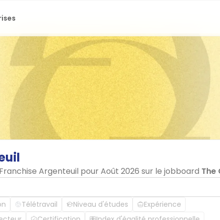
rises
euil
 Franchise Argenteuil pour Août 2026 sur le jobboard
The
on
Télétravail
Niveau d'études
Expérience
ecteur
Certification
Index d'égalité professionnelle