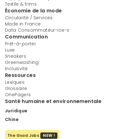
Textile & trims
Économie de la mode
Circularité / Services
Made in France
Data Consommateur-ice-s
Communication
Prêt-à-porter
Luxe
Sneakers
Greenwashing
Inclusivité
Ressources
Lexiques
Glossaire
OnePagers
Santé humaine et environnementale
Juridique
Chine
The Good Jobs
NEW !