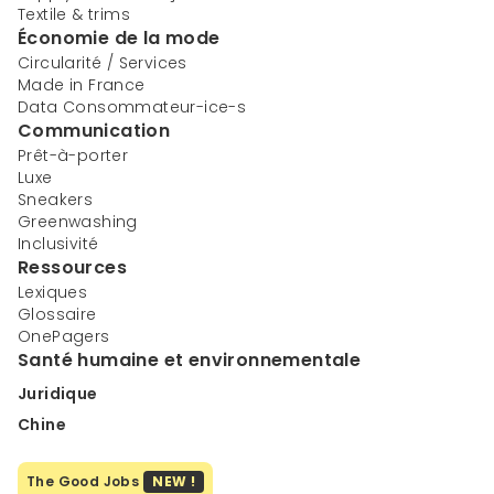
Textile & trims
Économie de la mode
Circularité / Services
Made in France
Data Consommateur-ice-s
Communication
Prêt-à-porter
Luxe
Sneakers
Greenwashing
Inclusivité
Ressources
Lexiques
Glossaire
OnePagers
Santé humaine et environnementale
Juridique
Chine
The Good Jobs
NEW !