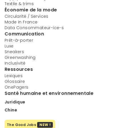
Textile & trims
Économie de la mode
Circularité / Services
Made in France
Data Consommateur-ice-s
Communication
Prêt-à-porter
Luxe
Sneakers
Greenwashing
Inclusivité
Ressources
Lexiques
Glossaire
OnePagers
Santé humaine et environnementale
Juridique
Chine
The Good Jobs
NEW !