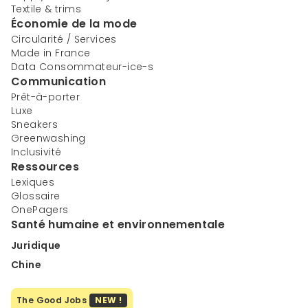
Textile & trims
Économie de la mode
Circularité / Services
Made in France
Data Consommateur-ice-s
Communication
Prêt-à-porter
Luxe
Sneakers
Greenwashing
Inclusivité
Ressources
Lexiques
Glossaire
OnePagers
Santé humaine et environnementale
Juridique
Chine
The Good Jobs
NEW !