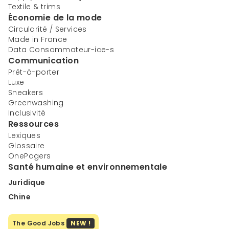
Textile & trims
Économie de la mode
Circularité / Services
Made in France
Data Consommateur-ice-s
Communication
Prêt-à-porter
Luxe
Sneakers
Greenwashing
Inclusivité
Ressources
Lexiques
Glossaire
OnePagers
Santé humaine et environnementale
Juridique
Chine
The Good Jobs
NEW !