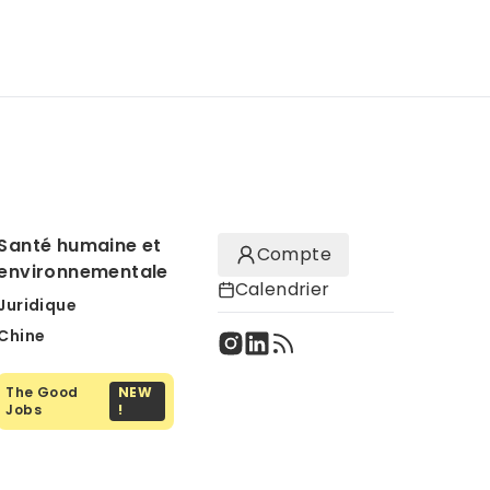
Santé humaine et
Compte
environnementale
Calendrier
Juridique
Chine
The Good
NEW
Jobs
!