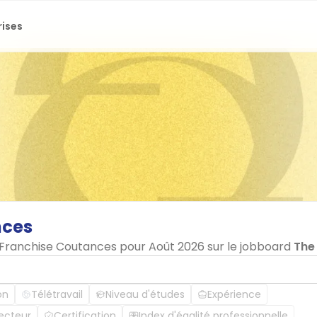
rises
nces
n Franchise Coutances pour Août 2026 sur le jobboard
The
on
Télétravail
Niveau d'études
Expérience
ecteur
Certification
Index d'égalité professionnelle