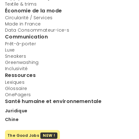
Textile & trims
Économie de la mode
Circularité / Services
Made in France
Data Consommateur-ice-s
Communication
Prêt-à-porter
Luxe
Sneakers
Greenwashing
Inclusivité
Ressources
Lexiques
Glossaire
OnePagers
Santé humaine et environnementale
Juridique
Chine
The Good Jobs
NEW !