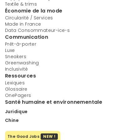
Textile & trims
Économie de la mode
Circularité / Services
Made in France
Data Consommateur-ice-s
Communication
Prêt-à-porter
Luxe
Sneakers
Greenwashing
Inclusivité
Ressources
Lexiques
Glossaire
OnePagers
Santé humaine et environnementale
Juridique
Chine
The Good Jobs
NEW !