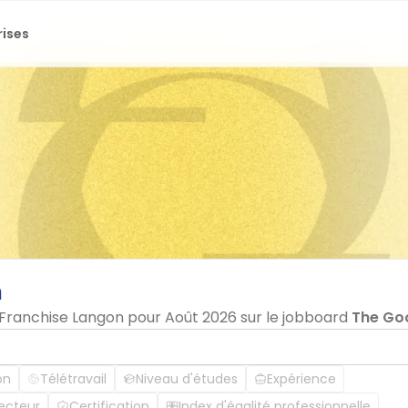
rises
n
n Franchise Langon pour Août 2026 sur le jobboard
The Go
on
Télétravail
Niveau d'études
Expérience
ecteur
Certification
Index d'égalité professionnelle