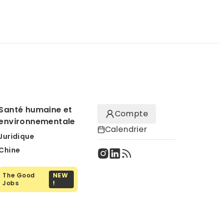
Santé humaine et
Compte
environnementale
Calendrier
Juridique
Chine
The Good
NEW
Jobs
!