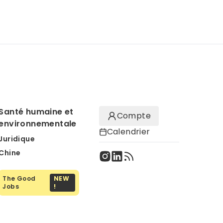
Santé humaine et
Compte
environnementale
Calendrier
Juridique
Chine
The Good
NEW
Jobs
!