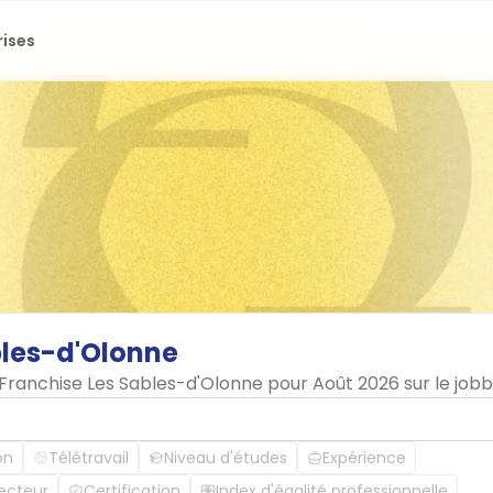
rises
les-d'Olonne
n Franchise Les Sables-d'Olonne pour Août 2026 sur le jo
on
Télétravail
Niveau d'études
Expérience
ecteur
Certification
Index d'égalité professionnelle