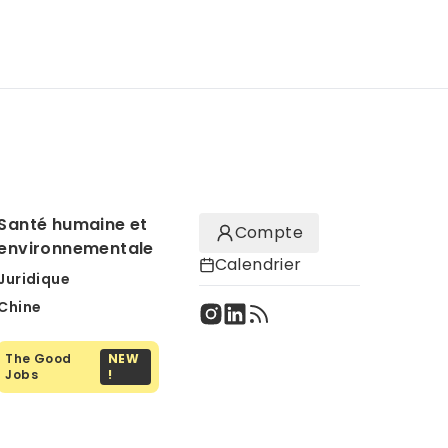
Santé humaine et
Compte
environnementale
Calendrier
Juridique
Chine
The Good
NEW
Jobs
!