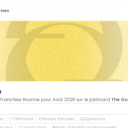
rises
e
n Franchise Roanne pour Août 2026 sur le jobboard
The G
on
Télétravail
Niveau d'études
Expérience
ecteur
Certification
Index d'égalité professionnelle