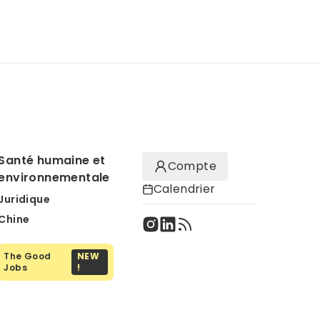
Santé humaine et
Compte
environnementale
Calendrier
Juridique
Chine
The Good
NEW
Jobs
!