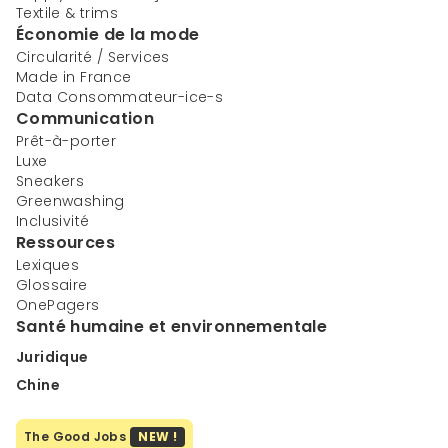
Textile & trims
Économie de la mode
Circularité / Services
Made in France
Data Consommateur-ice-s
Communication
Prêt-à-porter
Luxe
Sneakers
Greenwashing
Inclusivité
Ressources
Lexiques
Glossaire
OnePagers
Santé humaine et environnementale
Juridique
Chine
The Good Jobs
NEW !