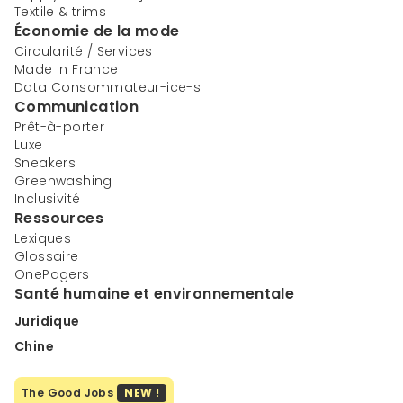
Textile & trims
Économie de la mode
Circularité / Services
Made in France
Data Consommateur-ice-s
Communication
Prêt-à-porter
Luxe
Sneakers
Greenwashing
Inclusivité
Ressources
Lexiques
Glossaire
OnePagers
Santé humaine et environnementale
Juridique
Chine
The Good Jobs
NEW !