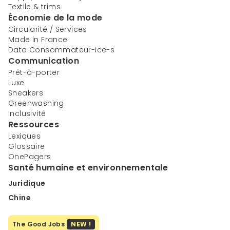
Textile & trims
Économie de la mode
Circularité / Services
Made in France
Data Consommateur-ice-s
Communication
Prêt-à-porter
Luxe
Sneakers
Greenwashing
Inclusivité
Ressources
Lexiques
Glossaire
OnePagers
Santé humaine et environnementale
Juridique
Chine
The Good Jobs
NEW !