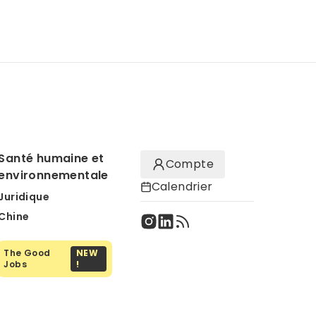
Santé humaine et
Compte
environnementale
Calendrier
Juridique
Chine
The Good
NEW
Jobs
!