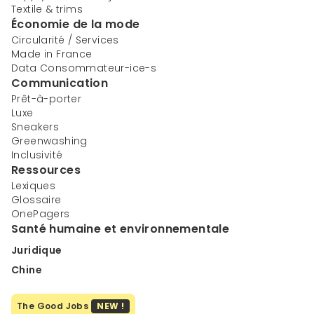
Textile & trims
Économie de la mode
Circularité / Services
Made in France
Data Consommateur-ice-s
Communication
Prêt-à-porter
Luxe
Sneakers
Greenwashing
Inclusivité
Ressources
Lexiques
Glossaire
OnePagers
Santé humaine et environnementale
Juridique
Chine
The Good Jobs
NEW !